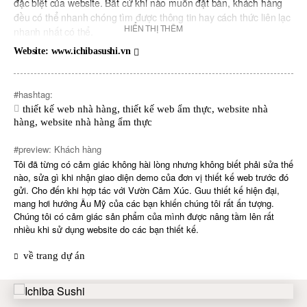
đặc biệt của website. Bất cứ khi nào muốn đặt bàn, khách hàng
đều có thể nhanh chóng tìm được thông tin hay cách thức liên lạc
HIỂN THỊ THÊM
nhanh nhất có thể.
Website: www.ichibasushi.vn
Với hỗ trợ online lẫn offline hiệu quả, website đang giúp Ichiba
Sushi thu hút một lượng lớn khách hàng, tiếp tục phát huy tiềm
năng cùng chỗ đứng của một thương hiệu ẩm thực hàng đầu tại
#hashtag:
Sài Gòn.
thiết kế web nhà hàng
,
thiết kế web ẩm thực
,
website nhà
hàng
,
website nhà hàng ẩm thực
#preview: Khách hàng
Tôi đã từng có cảm giác không hài lòng nhưng không biết phải sửa thế
nào, sửa gì khi nhận giao diện demo của đơn vị thiết kế web trước đó
gửi. Cho đến khi hợp tác với Vườn Cảm Xúc. Guu thiết kế hiện đại,
mang hơi hướng Âu Mỹ của các bạn khiến chúng tôi rất ấn tượng.
Chúng tôi có cảm giác sản phẩm của mình được nâng tầm lên rất
nhiều khi sử dụng website do các bạn thiết kế.
về trang dự án