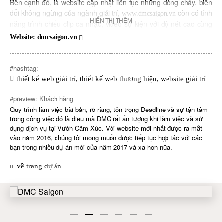
Bên cạnh đó, là website cập nhật liên tục những dòng chảy, biến
đổi không ngừng của ngành giải trí,
còn có tính
www.dmcsaigon.vn
HIỂN THỊ THÊM
năng trình chiếu clip ca nhạc, video sự kiện với độ nét cao cùng
âm thanh sống động. Trong quá trình làm việc, Vườn Cảm Xúc
Website: dmcsaigon.vn
còn là đơn vị hỗ trợ truyền thông, cập nhật tin tức, giúp DMC Sài
Gòn nhận diện thương hiệu, thu hút sự chú ý của công chúng,
phát triển kinh doanh.
#hashtag:
thiết kế web giải trí
,
thiết kế web thương hiệu
,
website giải trí
#preview: Khách hàng
Quy trình làm việc bài bản, rõ ràng, tôn trọng Deadline và sự tận tâm
trong công việc đó là điều mà DMC rất ấn tượng khi làm việc và sử
dụng dịch vụ tại Vườn Cảm Xúc. Với website mới nhất được ra mắt
vào năm 2016, chúng tôi mong muốn được tiếp tục hợp tác với các
bạn trong nhiều dự án mới của năm 2017 và xa hơn nữa.
về trang dự án