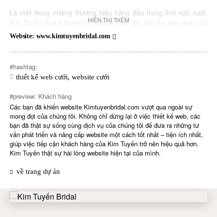
Là một trong những thương hiệu hàng đầu trong lĩnh vực cưới,
HIỂN THỊ THÊM
Kim Tuyến Bridal đã không ngừng thay đổi, liên tục cập nhật các
xu hướng mới. Dự án bao gồm quá trình thiết kế, xây dựng trang
Website: www.kimtuyenbridal.com
web lẫn chăm sóc nội dung thường xuyên. Vườn Cảm Xúc tự hào
là một phần trong quá trình phát triển của Kim Tuyến Bridal.
#hashtag:
thiết kế web cưới
,
website cưới
#preview: Khách hàng
Các bạn đã khiến website Kimtuyenbridal.com vượt qua ngoài sự
mong đợi của chúng tôi. Không chỉ dừng lại ở việc thiết kế web, các
bạn đã thật sự sống cùng dịch vụ của chúng tôi để đưa ra những tư
vấn phát triển và nâng cấp website một cách tốt nhất – tiện ích nhất,
giúp việc tiếp cận khách hàng của Kim Tuyến trở nên hiệu quả hơn.
Kim Tuyến thật sự hài lòng website hiện tại của mình.
về trang dự án